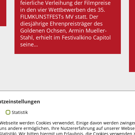
feierliche Verleihung der Filmpreise
in den vier Wettbewerben des 35.
FILMKUNSTFESTs MV statt. Der
diesjährige Ehrenpreisträger des
Goldenen Ochsen, Armin Mueller-
Stahl, erhielt im Festivalkino Capitol
seine…
tzeinstellungen
r und Sponsoren
Statistik
 Webseite werden Cookies verwendet. Einige davon werden zwingen
uns andere ermöglichen, Ihre Nutzererfahrung auf unserer Websei
Statistik). Wir bitten hiermit um Erlaubnis, die Cookies verwenden 