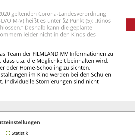
r 2020 geltenden Corona-Landesverordnung
O M-V) heißt es unter §2 Punkt (5): „Kinos
hlossen.“ Deshalb kann die geplante
mmern leider nicht in den Kinos des
das Team der FILMLAND MV Informationen zu
dass u.a. die Möglichkeit beinhalten wird,
r oder Home-Schooling zu sichten.
nstaltungen im Kino werden bei den Schulen
. Individuelle Stornierungen sind nicht
tzeinstellungen
r und Sponsoren
Statistik