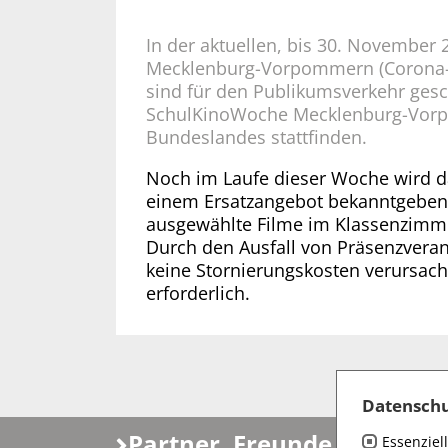
In der aktuellen, bis 30. Novembe
Mecklenburg-Vorpommern (Corona-LV
sind für den Publikumsverkehr gesc
SchulKinoWoche Mecklenburg-Vorpo
Bundeslandes stattfinden.
Noch im Laufe dieser Woche wird 
einem Ersatzangebot bekanntgeben, 
ausgewählte Filme im Klassenzimme
Durch den Ausfall von Präsenzvera
keine Stornierungskosten verursacht
erforderlich.
Datenschu
Partner, Freunde, Fördere
Essenziell