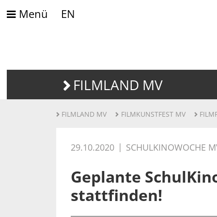
Menü
EN
FILMLAND MV
FILMLAND MV
FILMKUNSTFEST MV
FILM
29.10.2020
SCHULKINOWOCHE M
Geplante SchulKin
stattfinden!