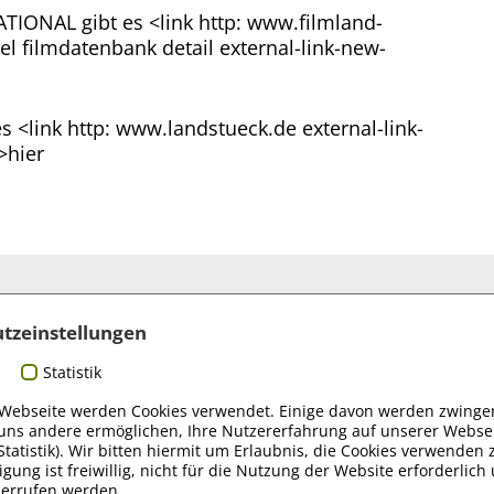
IONAL gibt es <link http: www.filmland-
l filmdatenbank detail external-link-new-
 <link http: www.landstueck.de external-link-
>hier
tzeinstellungen
r und Sponsoren
Statistik
 Webseite werden Cookies verwendet. Einige davon werden zwingen
uns andere ermöglichen, Ihre Nutzererfahrung auf unserer Websei
Statistik). Wir bitten hiermit um Erlaubnis, die Cookies verwenden 
igung ist freiwillig, nicht für die Nutzung der Website erforderlic
derrufen werden.