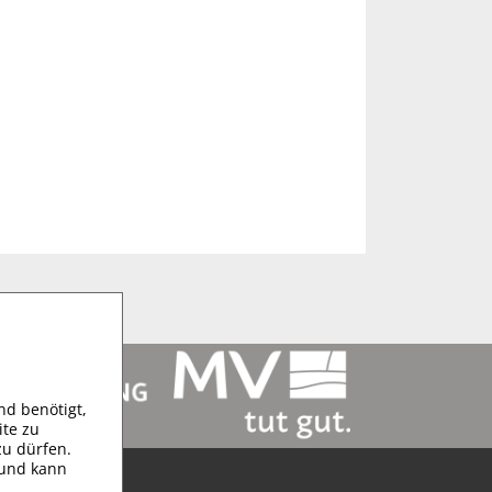
d benötigt,
te zu
zu dürfen.
h und kann