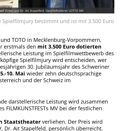
hl (links) und Dr. Ait Stapelfeld, Geschäftsführer LOTTO MV
e Spielfilmjury bestimmt und ist mit 3.500 Euro
O und TOTO in Mecklenburg-Vorpommern,
hr erstmals den
mit 3.500 Euro dotierten
llerische Leistung im Spielfilmwettbewerb des
köpfige Spielfilmjury wird entscheiden, wer
iesjährigen 30. Jubiläumsjahr des Schweriner
m
5.-10. Mai
wieder zehn deutschsprachige
sterreich und der Schweiz im
nde darstellerische Leistung wird zusammen
es FILMKUNSTFESTs MV bei der festlichen
n Staatstheater
verliehen. Der Preis wird
r. Ait Stapelfeld, persönlich überreicht.