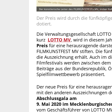
Der künstlerische Leiter des FILMKUNSTFESTs MV, Volker Kufa
Der Preis wird durch die fünfköpfig
dotiert.
Die Verwaltungsgesellschaft LOTT
kurz
LOTTO MV
, wird in diesem Ja
Preis
für eine herausragende darste
FILMKUNSTFEST MV stiften. Die fünf
die Auszeichnung erhält. Auch im d
Filmfestivals werden zwischen de
Beiträge aus der Bundesrepublik, Ö
Spielfilmwettbewerb präsentiert.
Der neue Preis für eine herausrage
mit den anderen Auszeichnungen d
Abschlussgala am
9. Mai 2020 im Mecklenburgische
vom Geschäftsführer von LOTTO MV, D