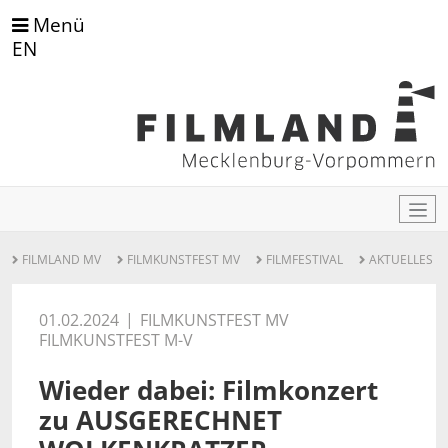
Menü
EN
FILMLAND MV
FILMKUNSTFEST MV
FILMFESTIVAL
AKTUELLES
01.02.2024
FILMKUNSTFEST MV
FILMKUNSTFEST M-V
Wieder dabei: Filmkonzert
zu AUSGERECHNET