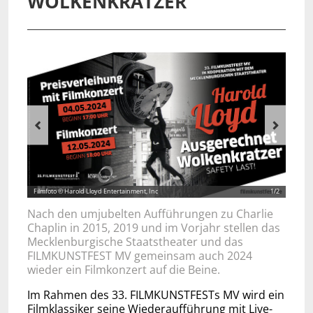
WOLKENKRATZER
Zurück
Weiter
Filmfoto © Harold Lloyd Entertainment, Inc
1/2
Nach den umjubelten Aufführungen zu Charlie
Chaplin in 2015, 2019 und im Vorjahr stellen das
Mecklenburgische Staatstheater und das
FILMKUNSTFEST MV gemeinsam auch 2024
wieder ein Filmkonzert auf die Beine.
Im Rahmen des 33. FILMKUNSTFESTs MV wird ein
Filmklassiker seine Wiederaufführung mit Live-