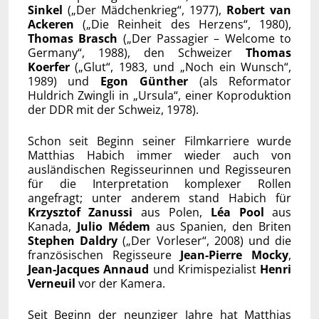
Sinkel
(„Der Mädchenkrieg“, 1977),
Robert van
Ackeren
(„Die Reinheit des Herzens“, 1980),
Thomas Brasch
(„Der Passagier – Welcome to
Germany“, 1988), den Schweizer
Thomas
Koerfer
(„Glut“, 1983, und „Noch ein Wunsch“,
1989) und
Egon Günther
(als Reformator
Huldrich Zwingli in „Ursula“, einer Koproduktion
der DDR mit der Schweiz, 1978).
Schon seit Beginn seiner Filmkarriere wurde
Matthias Habich immer wieder auch von
ausländischen Regisseurinnen und Regisseuren
für die Interpretation komplexer Rollen
angefragt; unter anderem stand Habich für
Krzysztof Zanussi
aus Polen,
Léa Pool
aus
Kanada,
Julio Médem
aus Spanien, den Briten
Stephen Daldry
(„Der Vorleser“, 2008) und die
französischen Regisseure
Jean-Pierre Mocky
,
Jean-Jacques Annaud
und Krimispezialist
Henri
Verneuil
vor der Kamera.
Seit Beginn der neunziger Jahre hat Matthias