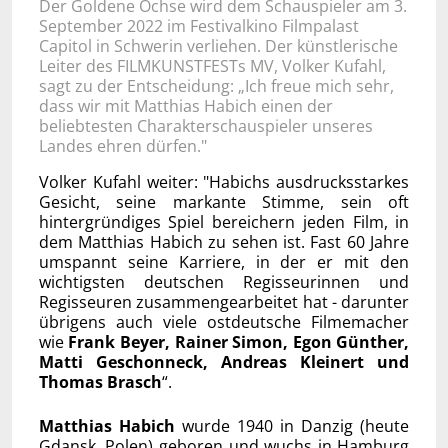
Der Goldene Ochse wird dem Schauspieler am 3.
September 2022 im Festivalkino Filmpalast
Capitol in Schwerin verliehen. Der künstlerische
Leiter des FILMKUNSTFESTs MV, Volker Kufahl,
sagt zu der Entscheidung: „Ich freue mich sehr,
dass wir mit Matthias Habich einen der
beliebtesten Charakterschauspieler unseres
Landes ehren dürfen."
Volker Kufahl weiter: "Habichs ausdrucksstarkes
Gesicht, seine markante Stimme, sein oft
hintergründiges Spiel bereichern jeden Film, in
dem Matthias Habich zu sehen ist. Fast 60 Jahre
umspannt seine Karriere, in der er mit den
wichtigsten deutschen Regisseurinnen und
Regisseuren zusammengearbeitet hat - darunter
übrigens auch viele ostdeutsche Filmemacher
wie
Frank Beyer, Rainer Simon, Egon Günther,
Matti Geschonneck, Andreas Kleinert und
Thomas Brasch
“.
Matthias Habich
wurde 1940 in Danzig (heute
Gdansk, Polen) geboren und wuchs in Hamburg