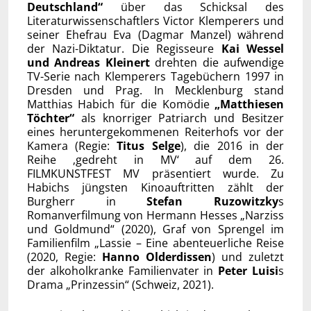
Deutschland“
über das Schicksal des
Literaturwissenschaftlers Victor Klemperers und
seiner Ehefrau Eva (Dagmar Manzel) während
der Nazi-Diktatur. Die Regisseure
Kai Wessel
und Andreas Kleinert
drehten die aufwendige
TV-Serie nach Klemperers Tagebüchern 1997 in
Dresden und Prag. In Mecklenburg stand
Matthias Habich für die Komödie
„Matthiesen
Töchter“
als knorriger Patriarch und Besitzer
eines heruntergekommenen Reiterhofs vor der
Kamera (Regie:
Titus Selge
), die 2016 in der
Reihe ‚gedreht in MV‘ auf dem 26.
FILMKUNSTFEST MV präsentiert wurde. Zu
Habichs jüngsten Kinoauftritten zählt der
Burgherr in
Stefan Ruzowitzky
s
Romanverfilmung von Hermann Hesses „Narziss
und Goldmund“ (2020), Graf von Sprengel im
Familienfilm „Lassie – Eine abenteuerliche Reise
(2020, Regie:
Hanno Olderdissen
) und zuletzt
der alkoholkranke Familienvater in
Peter Luisi
s
Drama „Prinzessin“ (Schweiz, 2021).