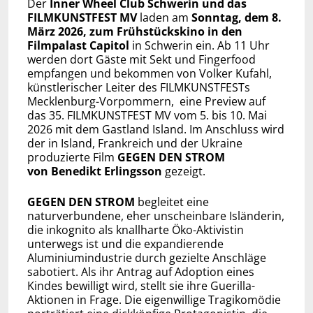
Der
Inner Wheel Club Schwerin und das
FILMKUNSTFEST MV
laden am
Sonntag, dem 8.
März 2026, zum Frühstückskino in den
Filmpalast Capitol
in Schwerin ein. Ab 11 Uhr
werden dort Gäste mit Sekt und Fingerfood
empfangen und bekommen von Volker Kufahl,
künstlerischer Leiter des FILMKUNSTFESTs
Mecklenburg-Vorpommern, eine Preview auf
das 35. FILMKUNSTFEST MV vom 5. bis 10. Mai
2026 mit dem Gastland Island. Im Anschluss wird
der in Island, Frankreich und der Ukraine
produzierte Film
GEGEN DEN STROM
von Benedikt Erlingsson
gezeigt.
GEGEN DEN STROM
begleitet eine
naturverbundene, eher unscheinbare Isländerin,
die inkognito als knallharte Öko-Aktivistin
unterwegs ist und die expandierende
Aluminiumindustrie durch gezielte Anschläge
sabotiert. Als ihr Antrag auf Adoption eines
Kindes bewilligt wird, stellt sie ihre Guerilla-
Aktionen in Frage. Die eigenwillige Tragikomödie